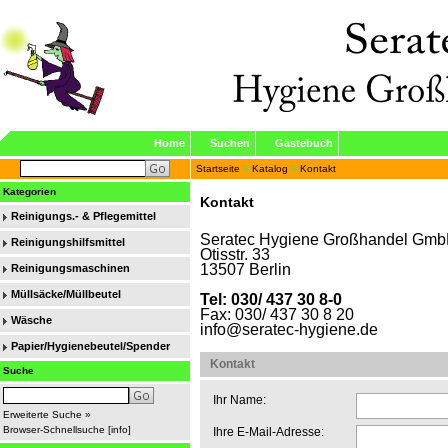
Home
Suchen
Gästebuch
Startseite
»
Katalog
»
Kontakt
Kategorien
Kontakt
Reinigungs.- & Pflegemittel
Seratec Hygiene Großhandel Gm
Reinigungshilfsmittel
Otisstr. 33
13507 Berlin
Reinigungsmaschinen
Müllsäcke/Müllbeutel
Tel: 030/ 437 30 8-0
Fax: 030/ 437 30 8 20
Wäsche
info@seratec-hygiene.de
Papier/Hygienebeutel/Spender
Kontakt
Suche
Ihr Name:
Erweiterte Suche »
Browser-Schnellsuche
[
info
]
Ihre E-Mail-Adresse: