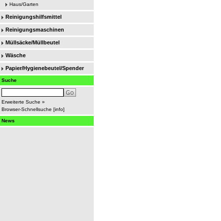
Haus/Garten
Reinigungshilfsmittel
Reinigungsmaschinen
Müllsäcke/Müllbeutel
Wäsche
Papier/Hygienebeutel/Spender
Suche
Erweiterte Suche »
Browser-Schnellsuche
[
info
]
News