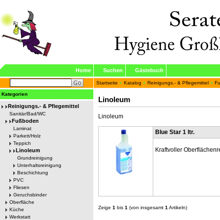
Home
Suchen
Gästebuch
Startseite
»
Katalog
»
Reinigungs.- & Pflegemittel
»
F
Kategorien
Linoleum
Reinigungs.- & Pflegemittel
Sanitär/Bad/WC
Linoleum
Fußboden
Laminat
Blue Star 1 ltr.
Parkett/Holz
Teppich
Kraftvoller Oberflächenr
Linoleum
Grundreinigung
Unterhaltsreinigung
Beschichtung
PVC
Fliesen
Geruchsbinder
Oberfläche
Zeige
1
bis
1
(von insgesamt
1
Artikeln)
Küche
Werkstatt