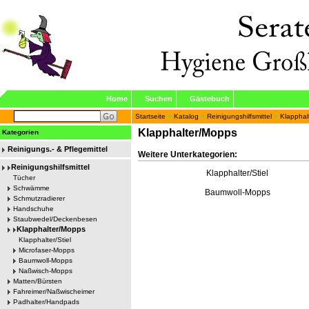
Home
Suchen
Gästebuch
Startseite
»
Katalog
»
Reinigungshilfsmittel
»
Klapphal
Klapphalter/Mopps
Kategorien
Reinigungs.- & Pflegemittel
Weitere Unterkategorien:
Reinigungshilfsmittel
Klapphalter/Stiel
Tücher
Schwämme
Baumwoll-Mopps
Schmutzradierer
Handschuhe
Staubwedel/Deckenbesen
Klapphalter/Mopps
Klapphalter/Stiel
Microfaser-Mopps
Baumwoll-Mopps
Naßwisch-Mopps
Matten/Bürsten
Fahreimer/Naßwischeimer
Padhalter/Handpads