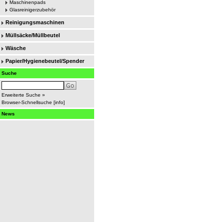
Maschinenpads
Glasreinigerzubehör
Reinigungsmaschinen
Müllsäcke/Müllbeutel
Wäsche
Papier/Hygienebeutel/Spender
Suche
Erweiterte Suche »
Browser-Schnellsuche
[
info
]
News